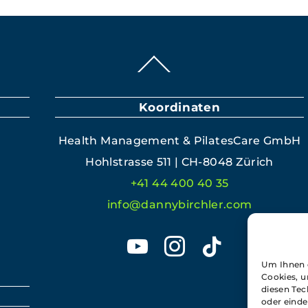
Back
To
Top
Koordinaten
Health Man­age­ment & PilatesCare GmbH
Hohlstrasse 511 | CH-8048 Zürich
+41 44 400 40 35
info@dannybirchler.com
youtube
insta­
tik­
gram
tok
Um Ihnen e
Cookies, u
diesen Tec
oder einde