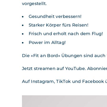
vorgestellt.
Gesund­heit verbessern!
Stark­er Kör­p­er fürs Reisen!
Frisch und erholt nach dem Flug!
Pow­er im Alltag!
Die «Fit an Bord» Übun­gen sind auch
Jet­zt strea­men auf YouTube. Abon­nie
Auf Insta­gram, Tik­Tok und Face­book 