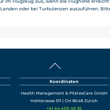
r im Flugzeug aus, wenn die Flughöhe erre­icht 
n­den oder bei Tur­bu­len­zen auszuführen. Bitte
Back
To
Top
Koordinaten
Health Man­age­ment & PilatesCare GmbH
Hohlstrasse 511 | CH-8048 Zürich
+41 44 400 40 35