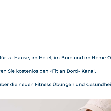
 für zu Hause, im Hotel, im Büro und im Home Of
ren Sie kosten­los den «Fit an Bord» Kanal.
über die neuen Fit­ness Übun­gen und Gesund­hei