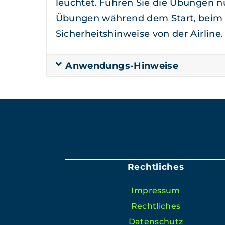
leuchtet. Führen Sie die Übun­gen nu
Übun­gen während dem Start, beim La
Sicher­heit­shin­weise von der Airline.
Anwen­dungs-Hin­weise
Rechtliches
Impres­sum
Rechtlich­es
Daten­schutz