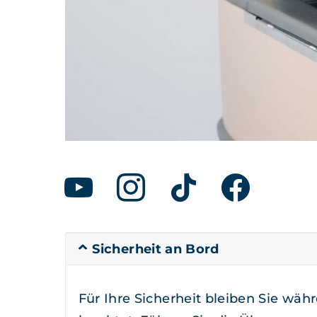
youtube
insta­
tik­
face­
gram
tok
book
Sicher­heit an Bord
Für Ihre Sicher­heit bleiben Sie wäh