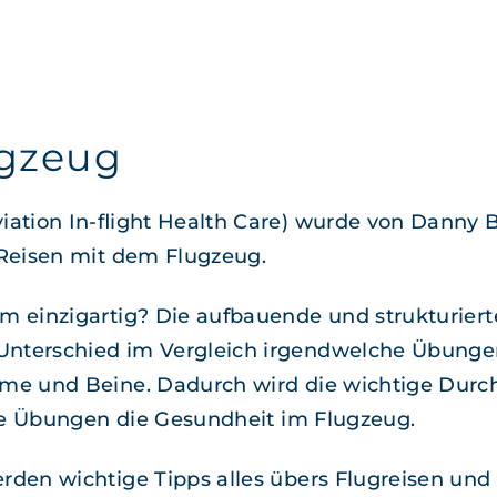
ugzeug
­tion In-flight Health Care) wurde von Dan­ny Bir
 Reisen mit dem Flugzeug.
einzi­gar­tig? Die auf­bauende und struk­turi­er
er­schied im Ver­gle­ich irgendwelche Übun­gen 
rme und Beine. Dadurch wird die wichtige Durch
die Übun­gen die Gesund­heit im Flugzeug.
den wichtige Tipps alles übers Flu­greisen und d