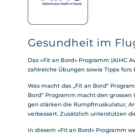
Gesundheit im Fl
Das «Fit an Bord» Pro­gramm (AIHC Avi­a
zahlre­iche Übun­gen sowie Tipps fürs
Was macht das „Fit an Bord“ Pro­gramm 
Bord“ Pro­gramm macht den grossen Unt
gen stärken die Rumpf­musku­latur, A
verbessert. Zusät­zlich unter­stützen 
In diesem «Fit an Bord» Pro­gramm wer­