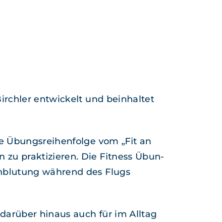
ch­ler entwick­elt und bein­hal­tet
te Übungsrei­hen­folge vom „Fit an
zu prak­tizieren. Die Fit­ness Übun­
­blu­tung während des Flugs
arüber hin­aus auch für im All­t­ag