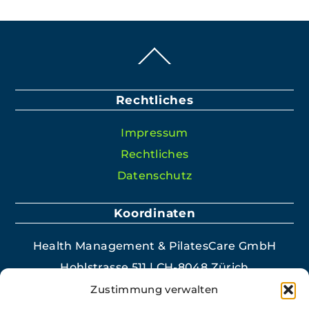
Back
To
Top
Rechtliches
Impres­sum
Rechtlich­es
Daten­schutz
Koordinaten
Health Man­age­ment & PilatesCare GmbH
Hohlstrasse 511 | CH-8048 Zürich
+41 44 400 40 35
Zustimmung verwalten